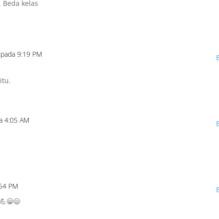
 Beda kelas
 pada 9:19 PM
itu.
a 4:05 AM
:54 PM
💪😀😄